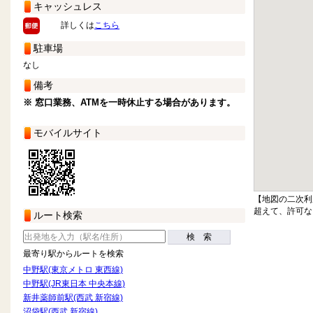
キャッシュレス
詳しくは
こちら
駐車場
なし
備考
※ 窓口業務、ATMを一時休止する場合があります。
モバイルサイト
【地図の二次利
超えて、許可な
ルート検索
検 索
最寄り駅からルートを検索
中野駅(東京メトロ 東西線)
中野駅(JR東日本 中央本線)
新井薬師前駅(西武 新宿線)
沼袋駅(西武 新宿線)