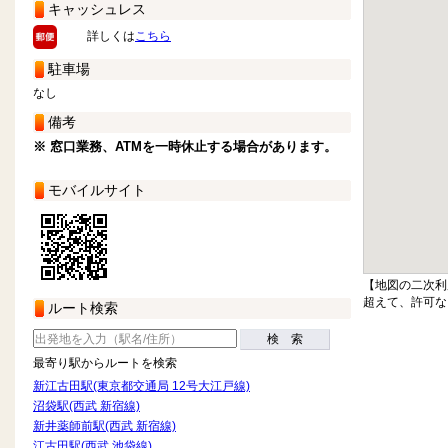
キャッシュレス
詳しくは
こちら
駐車場
なし
備考
※ 窓口業務、ATMを一時休止する場合があります。
モバイルサイト
【地図の二次利
超えて、許可な
ルート検索
検 索
最寄り駅からルートを検索
新江古田駅(東京都交通局 12号大江戸線)
沼袋駅(西武 新宿線)
新井薬師前駅(西武 新宿線)
江古田駅(西武 池袋線)