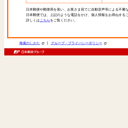
日本郵便や郵便局を装い、お客さま宛てに自動音声等による不審
日本郵便では、上記のような電話をかけ、個人情報をお尋ねする
詳しくは
こちら
をご覧ください。
|
検索のしかた
グループ・プライバシーポリシー