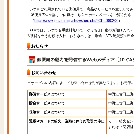
○いつもご利用されている郵便局で、商品やサービスを宣伝してみ
郵便局広告の詳しい内容はこちらのホームページをご覧くださ
（
https://www.jp-comm.jp/showshop.php?CD=000200
）
○ATMでは、いつでも手数料無料で、ゆうちょ口座のお預け入れ
※硬貨を伴うお預け入れ・お引き出しは、別途、ATM硬貨預払料
お知らせ
お問い合わせ
※サービスの内容によってお問い合わせ先が異なります。お電話
郵便サービスについて
中野江古田三郵
貯金サービスについて
中野江古田三郵
保険サービスについて
中野江古田三郵
通帳やカードの紛失・盗難に伴うお取引の停止
カード紛失セン
または上記店舗