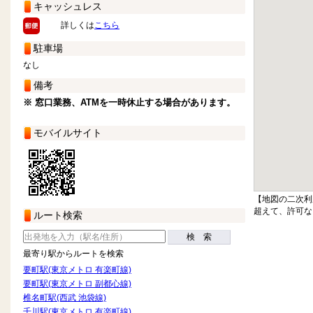
キャッシュレス
詳しくは
こちら
駐車場
なし
備考
※ 窓口業務、ATMを一時休止する場合があります。
モバイルサイト
【地図の二次利
超えて、許可な
ルート検索
検 索
最寄り駅からルートを検索
要町駅(東京メトロ 有楽町線)
要町駅(東京メトロ 副都心線)
椎名町駅(西武 池袋線)
千川駅(東京メトロ 有楽町線)