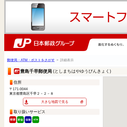
郵便局・ATM・ポストをさがす
> 詳細表示
(としまちはやゆうびんきょく)
豊島千早郵便局
住所
〒171-0044
東京都豊島区千早２－２－８
大きな地図で見る
取り扱いサービス