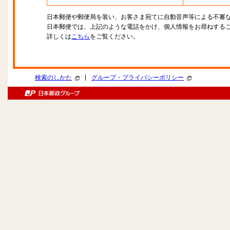
日本郵便や郵便局を装い、お客さま宛てに自動音声等による不審
日本郵便では、上記のような電話をかけ、個人情報をお尋ねする
詳しくは
こちら
をご覧ください。
|
検索のしかた
グループ・プライバシーポリシー