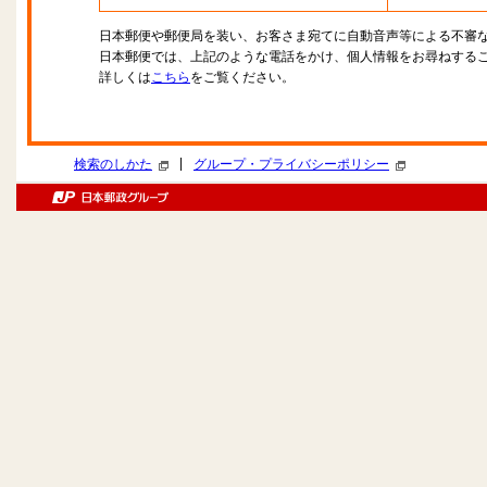
日本郵便や郵便局を装い、お客さま宛てに自動音声等による不審
日本郵便では、上記のような電話をかけ、個人情報をお尋ねする
詳しくは
こちら
をご覧ください。
|
検索のしかた
グループ・プライバシーポリシー