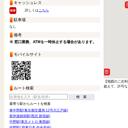
キャッシュレス
詳しくは
こちら
駐車場
なし
備考
※ 窓口業務、ATMを一時休止する場合があります。
モバイルサイト
【地図の二次利
超えて、許可な
ルート検索
検 索
最寄り駅からルートを検索
東中野駅(東京都交通局 12号大江戸線)
新井薬師前駅(西武 新宿線)
中野駅(東京メトロ 東西線)
中野駅(JR東日本 中央本線)