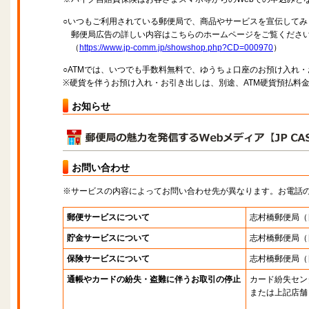
○いつもご利用されている郵便局で、商品やサービスを宣伝してみ
郵便局広告の詳しい内容はこちらのホームページをご覧くださ
（
https://www.jp-comm.jp/showshop.php?CD=000970
）
○ATMでは、いつでも手数料無料で、ゆうちょ口座のお預け入れ
※硬貨を伴うお預け入れ・お引き出しは、別途、ATM硬貨預払料
お知らせ
お問い合わせ
※サービスの内容によってお問い合わせ先が異なります。お電話
郵便サービスについて
志村橋郵便局
（
貯金サービスについて
志村橋郵便局
（
保険サービスについて
志村橋郵便局
（
通帳やカードの紛失・盗難に伴うお取引の停止
カード紛失セン
または上記店舗