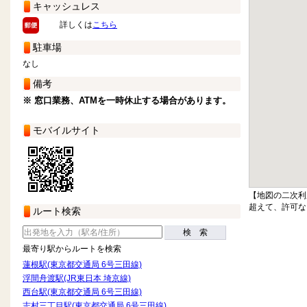
キャッシュレス
詳しくは
こちら
駐車場
なし
備考
※ 窓口業務、ATMを一時休止する場合があります。
モバイルサイト
【地図の二次利
超えて、許可な
ルート検索
検 索
最寄り駅からルートを検索
蓮根駅(東京都交通局 6号三田線)
浮間舟渡駅(JR東日本 埼京線)
西台駅(東京都交通局 6号三田線)
志村三丁目駅(東京都交通局 6号三田線)