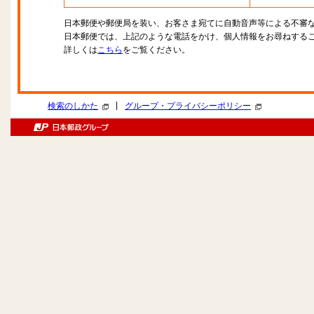
日本郵便や郵便局を装い、お客さま宛てに自動音声等による不審
日本郵便では、上記のような電話をかけ、個人情報をお尋ねする
詳しくは
こちら
をご覧ください。
|
検索のしかた
グループ・プライバシーポリシー