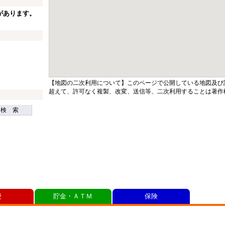
があります。
【地図の二次利用について】このページで公開している地図及び
超えて、許可なく複製、改変、送信等、二次利用することは著作
検 索
便
貯金・ＡＴＭ
保険