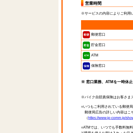
営業時間
※サービスの内容によりご利用
郵便窓口
貯金窓口
ATM
保険窓口
※ 窓口業務、ATMを一時休
※バイク自賠責保険はお客さま
○いつもご利用されている郵便
郵便局広告の詳しい内容はこち
（
https://www.jp-comm.jp/s
○ATMでは、いつでも手数料無