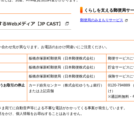
出しは、別途、ATM硬貨預払料金がかかります。
くらしを支える郵便局サ
郵便局のみまもりサービス
い合わせ先が異なります。お電話のおかけ間違いにご注意ください。
板橋赤塚新町郵便局
（日本郵便株式会社）
郵便サービスに
板橋赤塚新町郵便局
（日本郵便株式会社）
貯金サービスに
板橋赤塚新町郵便局
（日本郵便株式会社）
保険サービスに
うお取引の停止
カード紛失センター
（株式会社ゆうちょ銀行）
0120-7948
または上記店舗
け）
※通話料無料・
さま宛てに自動音声等による不審な電話がかかってくる事案が発生しています。
話をかけ、個人情報をお尋ねすることはありません。
。