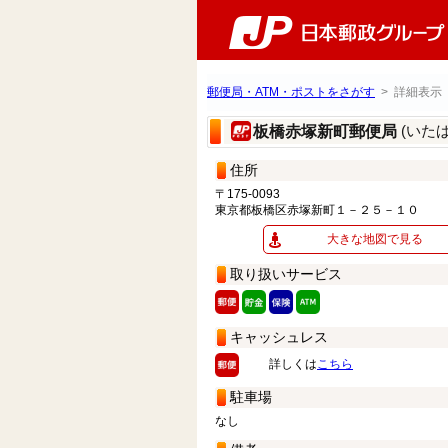
郵便局・ATM・ポストをさがす
> 詳細表示
(いた
板橋赤塚新町郵便局
住所
〒175-0093
東京都板橋区赤塚新町１－２５－１０
大きな地図で見る
取り扱いサービス
キャッシュレス
詳しくは
こちら
駐車場
なし