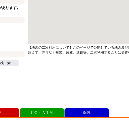
があります。
【地図の二次利用について】このページで公開している地図及び
超えて、許可なく複製、改変、送信等、二次利用することは著作
検 索
便
貯金・ＡＴＭ
保険