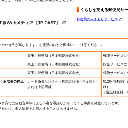
出しは、別途、ATM硬貨預払料金がかかります。
くらしを支える郵便局サ
郵便局のみまもりサービス
い合わせ先が異なります。お電話のおかけ間違いにご注意ください。
東玉川郵便局
（日本郵便株式会社）
郵便サービスに
東玉川郵便局
（日本郵便株式会社）
貯金サービスに
東玉川郵便局
（日本郵便株式会社）
保険サービスに
うお取引の停止
カード紛失センター
（株式会社ゆうちょ銀行）
0120-7948
または上記店舗
け）
※通話料無料・
さま宛てに自動音声等による不審な電話がかかってくる事案が発生しています。
話をかけ、個人情報をお尋ねすることはありません。
。