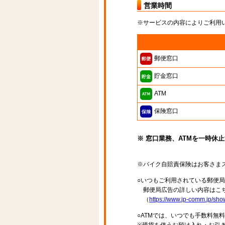
営業時間
※サービスの内容によりご利用
郵便窓口
貯金窓口
ATM
保険窓口
※ 窓口業務、ATMを一時休
※バイク自賠責保険はお客さま
○いつもご利用されている郵便
郵便局広告の詳しい内容はこち
（
https://www.jp-comm.jp/s
○ATMでは、いつでも手数料無