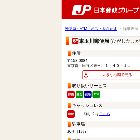
郵便局・ATM・ポストをさがす
> 詳細表示
(ひがしたま
東玉川郵便局
住所
〒158-0084
東京都世田谷区東玉川１－４０－１１
大きな地図で見る
取り扱いサービス
キャッシュレス
詳しくは
こちら
駐車場
あり（1台）