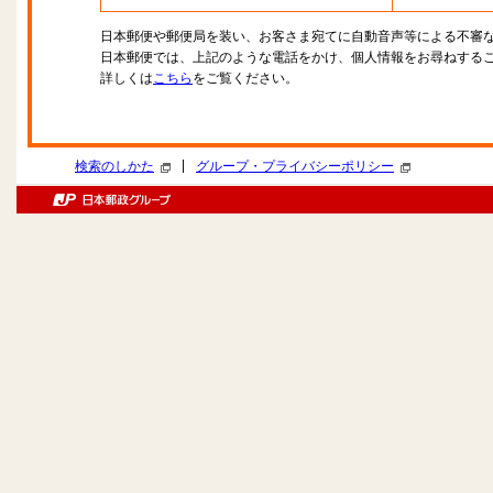
日本郵便や郵便局を装い、お客さま宛てに自動音声等による不審
日本郵便では、上記のような電話をかけ、個人情報をお尋ねする
詳しくは
こちら
をご覧ください。
|
検索のしかた
グループ・プライバシーポリシー