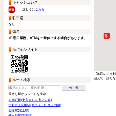
キャッシュレス
詳しくは
こちら
駐車場
なし
備考
※ 窓口業務、ATMを一時休止する場合があります。
モバイルサイト
【地図の二次利
超えて、許可な
ルート検索
検 索
最寄り駅からルートを検索
方南町駅(東京メトロ 丸ノ内線)
中野富士見町駅(東京メトロ 丸ノ内線)
笹塚駅(京王線)
幡ヶ谷駅(京王線)