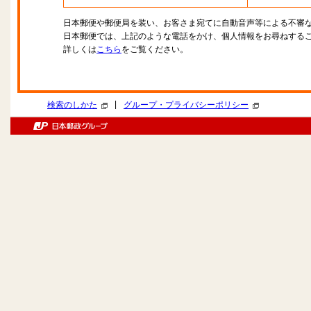
日本郵便や郵便局を装い、お客さま宛てに自動音声等による不審
日本郵便では、上記のような電話をかけ、個人情報をお尋ねする
詳しくは
こちら
をご覧ください。
|
検索のしかた
グループ・プライバシーポリシー