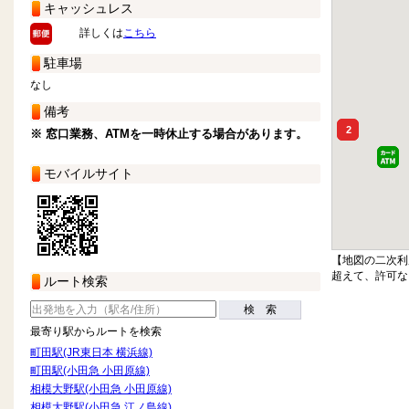
キャッシュレス
詳しくは
こちら
駐車場
なし
備考
2
※ 窓口業務、ATMを一時休止する場合があります。
モバイルサイト
【地図の二次利
超えて、許可な
ルート検索
検 索
最寄り駅からルートを検索
町田駅(JR東日本 横浜線)
町田駅(小田急 小田原線)
相模大野駅(小田急 小田原線)
相模大野駅(小田急 江ノ島線)