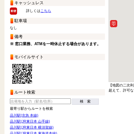
キャッシュレス
詳しくは
こちら
駐車場
なし
備考
※ 窓口業務、ATMを一時休止する場合があります。
モバイルサイト
【地図の二次利
超えて、許可な
ルート検索
検 索
最寄り駅からルートを検索
品川駅(京急 本線)
品川駅(JR東日本 山手線)
品川駅(JR東日本 横須賀線)
品川駅(JR東日本 東海道本線)