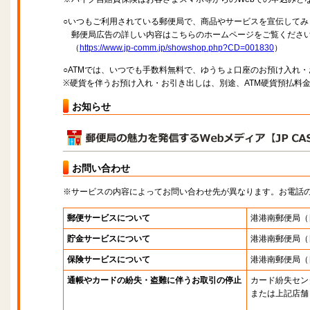
○いつもご利用されている郵便局で、商品やサービスを宣伝してみ
郵便局広告の詳しい内容はこちらのホームページをご覧くださ
（
https://www.jp-comm.jp/showshop.php?CD=001830
）
○ATMでは、いつでも手数料無料で、ゆうちょ口座のお預け入れ
※硬貨を伴うお預け入れ・お引き出しは、別途、ATM硬貨預払料
お知らせ
お問い合わせ
※サービスの内容によってお問い合わせ先が異なります。お電話
郵便サービスについて
港港南郵便局
（
貯金サービスについて
港港南郵便局
（
保険サービスについて
港港南郵便局
（
通帳やカードの紛失・盗難に伴うお取引の停止
カード紛失セン
または上記店舗