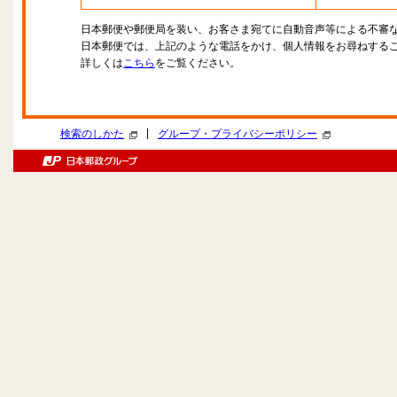
日本郵便や郵便局を装い、お客さま宛てに自動音声等による不審
日本郵便では、上記のような電話をかけ、個人情報をお尋ねする
詳しくは
こちら
をご覧ください。
|
検索のしかた
グループ・プライバシーポリシー