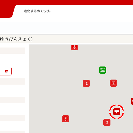
きゆうびんきょく)
2
2