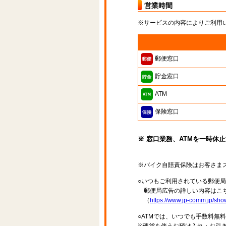
営業時間
※サービスの内容によりご利用
郵便窓口
貯金窓口
ATM
保険窓口
※ 窓口業務、ATMを一時休
※バイク自賠責保険はお客さま
○いつもご利用されている郵便
郵便局広告の詳しい内容はこち
（
https://www.jp-comm.jp/s
○ATMでは、いつでも手数料無