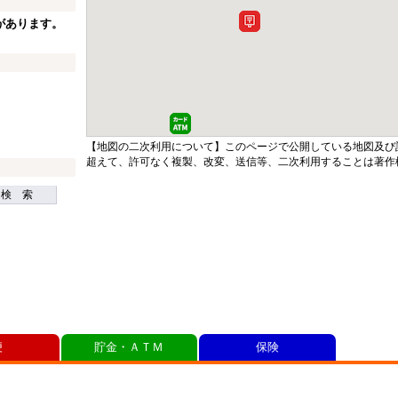
があります。
【地図の二次利用について】このページで公開している地図及び
超えて、許可なく複製、改変、送信等、二次利用することは著作
検 索
便
貯金・ＡＴＭ
保険