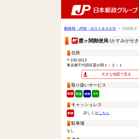
郵便局・ATM・ポストをさがす
> 詳細表示
(かすみがせ
霞ヶ関郵便局
住所
〒100-0013
東京都千代田区霞が関１－２－１
大きな地図で見る
取り扱いサービス
キャッシュレス
詳しくは
こちら
駐車場
なし