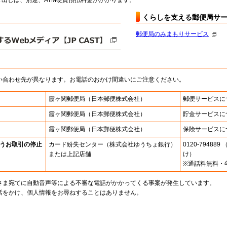
出しは、別途、ATM硬貨預払料金がかかります。
くらしを支える郵便局サ
郵便局のみまもりサービス
い合わせ先が異なります。お電話のおかけ間違いにご注意ください。
霞ヶ関郵便局
（日本郵便株式会社）
郵便サービスに
霞ヶ関郵便局
（日本郵便株式会社）
貯金サービスに
霞ヶ関郵便局
（日本郵便株式会社）
保険サービスに
うお取引の停止
カード紛失センター
（株式会社ゆうちょ銀行）
0120-7948
または上記店舗
け）
※通話料無料・
さま宛てに自動音声等による不審な電話がかかってくる事案が発生しています。
話をかけ、個人情報をお尋ねすることはありません。
。