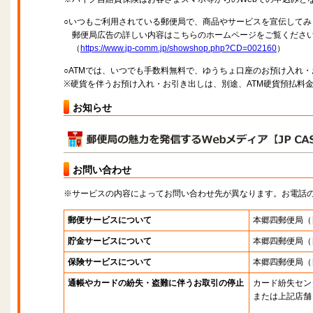
○いつもご利用されている郵便局で、商品やサービスを宣伝してみ
郵便局広告の詳しい内容はこちらのホームページをご覧くださ
（
https://www.jp-comm.jp/showshop.php?CD=002160
）
○ATMでは、いつでも手数料無料で、ゆうちょ口座のお預け入れ
※硬貨を伴うお預け入れ・お引き出しは、別途、ATM硬貨預払料
お知らせ
お問い合わせ
※サービスの内容によってお問い合わせ先が異なります。お電話
郵便サービスについて
本郷四郵便局
（
貯金サービスについて
本郷四郵便局
（
保険サービスについて
本郷四郵便局
（
通帳やカードの紛失・盗難に伴うお取引の停止
カード紛失セン
または上記店舗