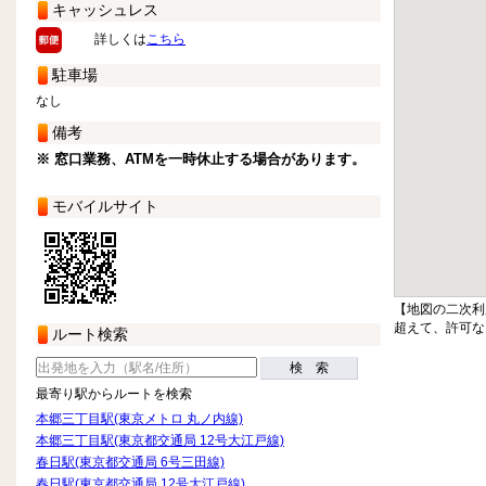
キャッシュレス
詳しくは
こちら
駐車場
なし
備考
※ 窓口業務、ATMを一時休止する場合があります。
モバイルサイト
【地図の二次利
超えて、許可な
ルート検索
検 索
最寄り駅からルートを検索
本郷三丁目駅(東京メトロ 丸ノ内線)
本郷三丁目駅(東京都交通局 12号大江戸線)
春日駅(東京都交通局 6号三田線)
春日駅(東京都交通局 12号大江戸線)