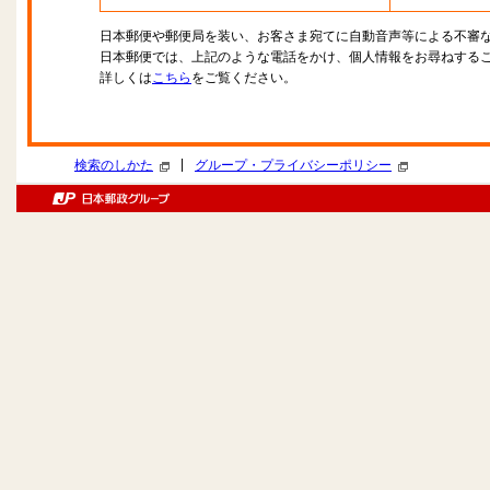
日本郵便や郵便局を装い、お客さま宛てに自動音声等による不審
日本郵便では、上記のような電話をかけ、個人情報をお尋ねする
詳しくは
こちら
をご覧ください。
|
検索のしかた
グループ・プライバシーポリシー