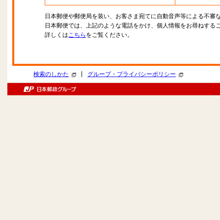
日本郵便や郵便局を装い、お客さま宛てに自動音声等による不審
日本郵便では、上記のような電話をかけ、個人情報をお尋ねする
詳しくは
こちら
をご覧ください。
|
検索のしかた
グループ・プライバシーポリシー