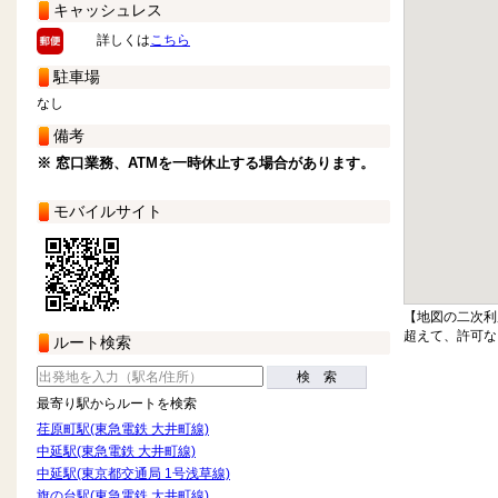
キャッシュレス
詳しくは
こちら
駐車場
なし
備考
※ 窓口業務、ATMを一時休止する場合があります。
モバイルサイト
【地図の二次利
超えて、許可な
ルート検索
検 索
最寄り駅からルートを検索
荏原町駅(東急電鉄 大井町線)
中延駅(東急電鉄 大井町線)
中延駅(東京都交通局 1号浅草線)
旗の台駅(東急電鉄 大井町線)