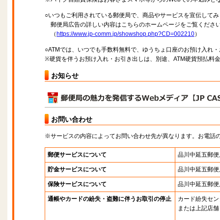
○いつもご利用されている郵便局で、商品やサービスを宣伝してみ
郵便局広告の詳しい内容はこちらのホームページをご覧くださ
（
https://www.jp-comm.jp/showshop.php?CD=002210
）
○ATMでは、いつでも手数料無料で、ゆうちょ口座のお預け入れ
※硬貨を伴うお預け入れ・お引き出しは、別途、ATM硬貨預払料
お知らせ
お問い合わせ
※サービスの内容によってお問い合わせ先が異なります。お電話
郵便サービスについて
品川中延五郵便
貯金サービスについて
品川中延五郵便
保険サービスについて
品川中延五郵便
通帳やカードの紛失・盗難に伴うお取引の停止
カード紛失セン
または上記店舗