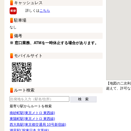
キャッシュレス
詳しくは
こちら
駐車場
なし
備考
※ 窓口業務、ATMを一時休止する場合があります。
モバイルサイト
【地図の二次利
超えて、許可な
ルート検索
検 索
最寄り駅からルートを検索
南砂町駅(東京メトロ 東西線)
東陽町駅(東京メトロ 東西線)
西大島駅(東京都交通局 10号新宿線)
潮見駅(JR東日本 京葉線)