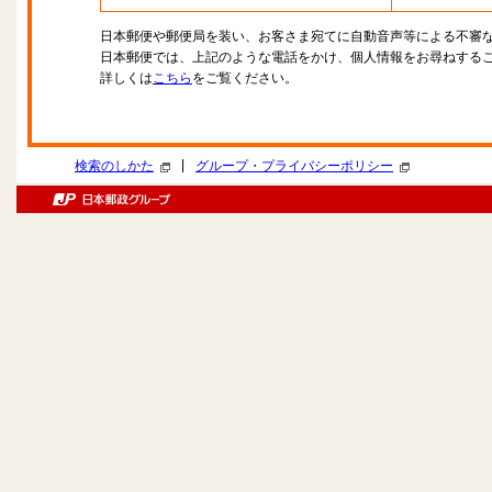
日本郵便や郵便局を装い、お客さま宛てに自動音声等による不審
日本郵便では、上記のような電話をかけ、個人情報をお尋ねする
詳しくは
こちら
をご覧ください。
|
検索のしかた
グループ・プライバシーポリシー