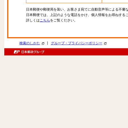
日本郵便や郵便局を装い、お客さま宛てに自動音声等による不審
日本郵便では、上記のような電話をかけ、個人情報をお尋ねする
詳しくは
こちら
をご覧ください。
|
検索のしかた
グループ・プライバシーポリシー