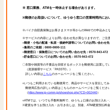
※ 窓口業務、ATMを一時休止する場合があります。
※郵便のお取扱いについて、ゆうゆう窓口の営業時間内にお
※バイク自賠責保険はお客さまスマホ等からのWebでの申込みと
※サービスの内容によりお問い合わせ先が異なりますので、ご注
○郵便・小包の配達・転居・後納申請等についてのお問い合わせ先：057
○集荷のご依頼：0800-0800-111
○郵便窓口・保険窓口についてのお問い合わせ先：0570-943-472
○貯金窓口についてのお問い合わせ先：0570-943-472
〇衣類や雑貨等の不要品を回収するボックスを郵便局に設置して
（資源循環サービス「PASSTO」）
詳しい内容は
こちら
のホームページをご覧ください。
○いつもご利用されている郵便局で、商品やサービスを宣伝してみ
郵便局広告の詳しい内容はこちらのホームページをご覧くださ
（
https://www.jp-comm.jp/showshop.php?CD=002440
）
○ATMでは、いつでも手数料無料で、ゆうちょ口座のお預け入れ
※硬貨を伴うお預け入れ・お引き出しは、別途、ATM硬貨預払料