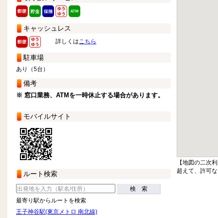
キャッシュレス
詳しくは
こちら
駐車場
あり（5台）
備考
※ 窓口業務、ATMを一時休止する場合があります。
モバイルサイト
【地図の二次利
超えて、許可な
ルート検索
検 索
最寄り駅からルートを検索
王子神谷駅(東京メトロ 南北線)