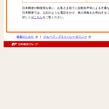
日本郵便や郵便局を装い、お客さま宛てに自動音声等による不審
日本郵便では、上記のような電話をかけ、個人情報をお尋ねする
詳しくは
こちら
をご覧ください。
|
検索のしかた
グループ・プライバシーポリシー