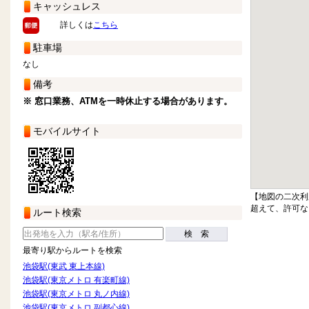
キャッシュレス
詳しくは
こちら
駐車場
なし
備考
※ 窓口業務、ATMを一時休止する場合があります。
モバイルサイト
【地図の二次利
超えて、許可な
ルート検索
検 索
最寄り駅からルートを検索
池袋駅(東武 東上本線)
池袋駅(東京メトロ 有楽町線)
池袋駅(東京メトロ 丸ノ内線)
池袋駅(東京メトロ 副都心線)