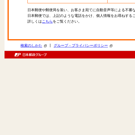
日本郵便や郵便局を装い、お客さま宛てに自動音声等による不審
日本郵便では、上記のような電話をかけ、個人情報をお尋ねする
詳しくは
こちら
をご覧ください。
|
検索のしかた
グループ・プライバシーポリシー