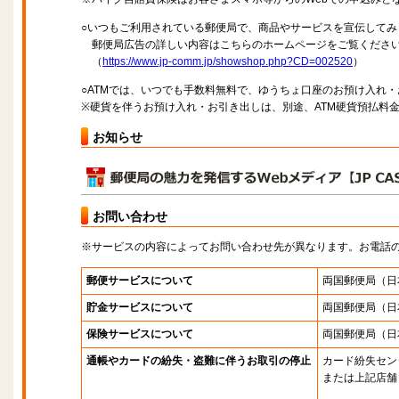
○いつもご利用されている郵便局で、商品やサービスを宣伝してみ
郵便局広告の詳しい内容はこちらのホームページをご覧くださ
（
https://www.jp-comm.jp/showshop.php?CD=002520
）
○ATMでは、いつでも手数料無料で、ゆうちょ口座のお預け入れ
※硬貨を伴うお預け入れ・お引き出しは、別途、ATM硬貨預払料
お知らせ
お問い合わせ
※サービスの内容によってお問い合わせ先が異なります。お電話
郵便サービスについて
両国郵便局
（日
貯金サービスについて
両国郵便局
（日
保険サービスについて
両国郵便局
（日
通帳やカードの紛失・盗難に伴うお取引の停止
カード紛失セン
または上記店舗