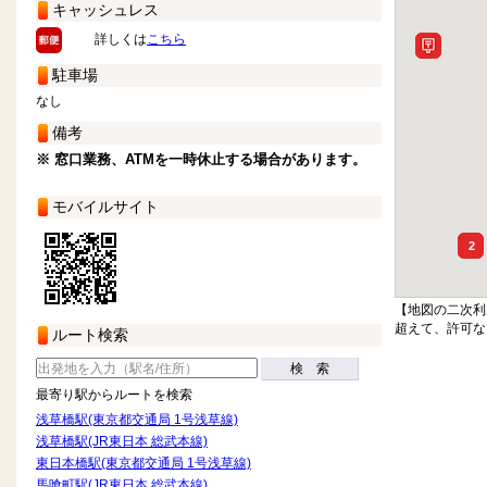
キャッシュレス
詳しくは
こちら
駐車場
なし
備考
※ 窓口業務、ATMを一時休止する場合があります。
モバイルサイト
2
【地図の二次利
超えて、許可な
ルート検索
検 索
最寄り駅からルートを検索
浅草橋駅(東京都交通局 1号浅草線)
浅草橋駅(JR東日本 総武本線)
東日本橋駅(東京都交通局 1号浅草線)
馬喰町駅(JR東日本 総武本線)