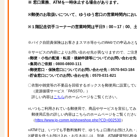
※ 窓口業務、ATMを一時休止する場合があります。
※郵便のお取扱いについて、ゆうゆう窓口の営業時間内にお
※１階記念切手コーナーの営業時間は平日9：00～17：00、土曜
※バイク自賠責保険はお客さまスマホ等からのWebでの申込みと
※サービスの内容によりお問い合わせ先が異なりますので、ご注
○郵便・小包の配達・転居・後納申請等についてのお問い合わせ先：057
○集荷のご依頼：0800-0800-111
○郵便窓口・保険窓口についてのお問い合わせ先：0570-943-184
○貯金窓口についてのお問い合わせ先：0570-031-821
〇衣類や雑貨等の不要品を回収するボックスを郵便局に設置して
（資源循環サービス「PASSTO」）
詳しい内容は
こちら
のホームページをご覧ください。
○いつもご利用されている郵便局で、商品やサービスを宣伝してみ
郵便局広告の詳しい内容はこちらのホームページをご覧くださ
（
https://www.jp-comm.jp/showshop.php?CD=002530
）
○ATMでは、いつでも手数料無料で、ゆうちょ口座のお預け入れ
※硬貨を伴うお預け入れ・お引き出しは、別途、ATM硬貨預払料