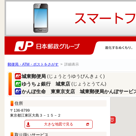
郵便局・ATM・ポストをさがす
> 詳細表示
(じょうとうゆうびんきょく)
城東郵便局
(じょうとうてん)
ゆうちょ銀行 城東店
かんぽ生命 東東京支店 城東郵便局かんぽサービ
住所
〒136-8799
東京都江東区大島３－１５－２
大きな地図で見る
取り扱いサービス