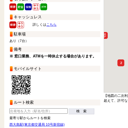
キャッシュレス
詳しくは
こちら
駐車場
あり（7台）
備考
※ 窓口業務、ATMを一時休止する場合があります。
2
モバイルサイト
【地図の二次利
超えて、許可な
ルート検索
検 索
最寄り駅からルートを検索
西大島駅(東京都交通局 10号新宿線)