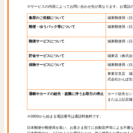
※サービスの内容によってお問い合わせ先が異なります。お電話
集荷のご依頼について
城東郵便局
（日
郵便・ゆうパック等について
城東郵便局
（日
郵便サービスについて
城東郵便局
（日
貯金サービスについて
城東店
（株式会
保険サービスについて
城東郵便局
（日
東東京支店 城
式会社かんぽ生
通帳やカードの紛失・盗難に伴うお取引の停止
カード紛失セン
または上記店舗
※0800から始まる電話番号は通話料無料です。
日本郵便や郵便局を装い、お客さま宛てに自動音声等による不審