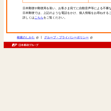
日本郵便や郵便局を装い、お客さま宛てに自動音声等による不審
日本郵便では、上記のような電話をかけ、個人情報をお尋ねする
詳しくは
こちら
をご覧ください。
|
検索のしかた
グループ・プライバシーポリシー