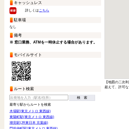
キャッシュレス
詳しくは
こちら
駐車場
なし
備考
※ 窓口業務、ATMを一時休止する場合があります。
モバイルサイト
【地図の二次利
超えて、許可な
ルート検索
検 索
最寄り駅からルートを検索
木場駅(東京メトロ 東西線)
東陽町駅(東京メトロ 東西線)
潮見駅(JR東日本 京葉線)
門前仲町駅(東京メトロ 東西線)