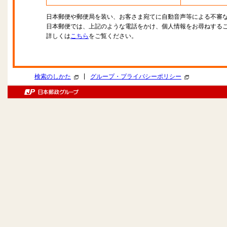
日本郵便や郵便局を装い、お客さま宛てに自動音声等による不審
日本郵便では、上記のような電話をかけ、個人情報をお尋ねする
詳しくは
こちら
をご覧ください。
|
検索のしかた
グループ・プライバシーポリシー