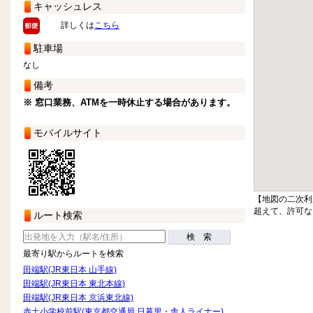
キャッシュレス
詳しくは
こちら
駐車場
なし
備考
※ 窓口業務、ATMを一時休止する場合があります。
モバイルサイト
【地図の二次利
超えて、許可な
ルート検索
検 索
最寄り駅からルートを検索
田端駅(JR東日本 山手線)
田端駅(JR東日本 東北本線)
田端駅(JR東日本 京浜東北線)
赤土小学校前駅(東京都交通局 日暮里・舎人ライナー)