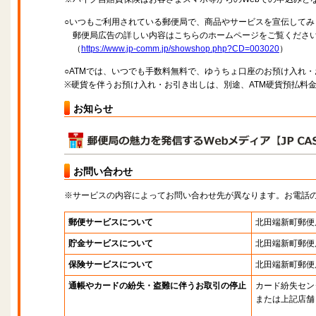
○いつもご利用されている郵便局で、商品やサービスを宣伝してみ
郵便局広告の詳しい内容はこちらのホームページをご覧くださ
（
https://www.jp-comm.jp/showshop.php?CD=003020
）
○ATMでは、いつでも手数料無料で、ゆうちょ口座のお預け入れ
※硬貨を伴うお預け入れ・お引き出しは、別途、ATM硬貨預払料
お知らせ
お問い合わせ
※サービスの内容によってお問い合わせ先が異なります。お電話
郵便サービスについて
北田端新町郵便
貯金サービスについて
北田端新町郵便
保険サービスについて
北田端新町郵便
通帳やカードの紛失・盗難に伴うお取引の停止
カード紛失セン
または上記店舗