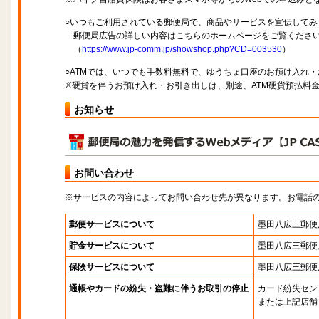
○いつもご利用されている郵便局で、商品やサービスを宣伝してみ
郵便局広告の詳しい内容はこちらのホームページをご覧くださ
（
https://www.jp-comm.jp/showshop.php?CD=003530
）
○ATMでは、いつでも手数料無料で、ゆうちょ口座のお預け入れ
※硬貨を伴うお預け入れ・お引き出しは、別途、ATM硬貨預払料
お知らせ
お問い合わせ
※サービスの内容によってお問い合わせ先が異なります。お電話
郵便サービスについて
墨田八広三郵便
貯金サービスについて
墨田八広三郵便
保険サービスについて
墨田八広三郵便
通帳やカードの紛失・盗難に伴うお取引の停止
カード紛失セン
または上記店舗