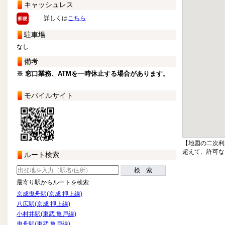
キャッシュレス
詳しくは
こちら
駐車場
なし
備考
※ 窓口業務、ATMを一時休止する場合があります。
モバイルサイト
【地図の二次利
超えて、許可な
ルート検索
検 索
最寄り駅からルートを検索
京成曳舟駅(京成 押上線)
八広駅(京成 押上線)
小村井駅(東武 亀戸線)
曳舟駅(東武 亀戸線)