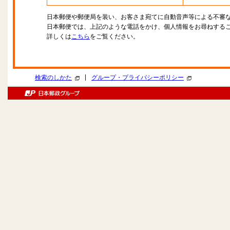
日本郵便や郵便局を装い、お客さま宛てに自動音声等による不審
日本郵便では、上記のような電話をかけ、個人情報をお尋ねする
詳しくは
こちら
をご覧ください。
|
検索のしかた
グループ・プライバシーポリシー