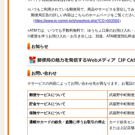
○いつもご利用されている郵便局で、商品やサービスを宣伝してみ
郵便局広告の詳しい内容はこちらのホームページをご覧くださ
（
https://www.jp-comm.jp/showshop.php?CD=003560
）
○ATMでは、いつでも手数料無料で、ゆうちょ口座のお預け入れ
※硬貨を伴うお預け入れ・お引き出しは、別途、ATM硬貨預払料
お知らせ
お問い合わせ
※サービスの内容によってお問い合わせ先が異なります。お電話
郵便サービスについて
武蔵野中町郵便
貯金サービスについて
武蔵野中町郵便
保険サービスについて
武蔵野中町郵便
通帳やカードの紛失・盗難に伴うお取引の停止
カード紛失セン
または上記店舗