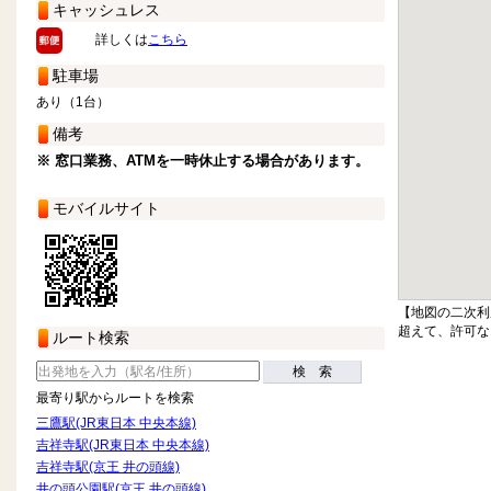
キャッシュレス
詳しくは
こちら
駐車場
あり（1台）
備考
※ 窓口業務、ATMを一時休止する場合があります。
モバイルサイト
【地図の二次利
超えて、許可な
ルート検索
検 索
最寄り駅からルートを検索
三鷹駅(JR東日本 中央本線)
吉祥寺駅(JR東日本 中央本線)
吉祥寺駅(京王 井の頭線)
井の頭公園駅(京王 井の頭線)