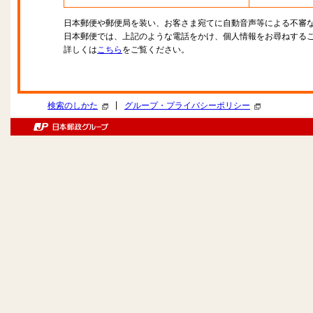
日本郵便や郵便局を装い、お客さま宛てに自動音声等による不審
日本郵便では、上記のような電話をかけ、個人情報をお尋ねする
詳しくは
こちら
をご覧ください。
|
検索のしかた
グループ・プライバシーポリシー