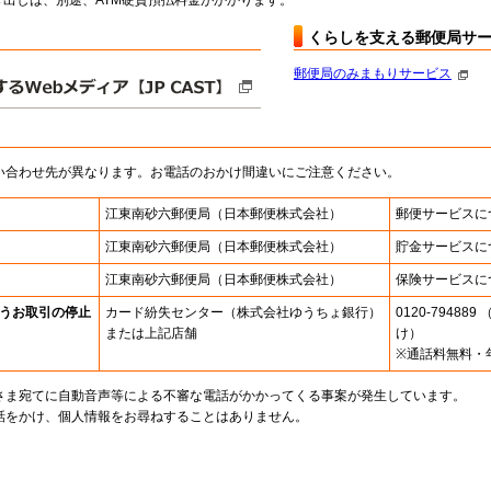
出しは、別途、ATM硬貨預払料金がかかります。
くらしを支える郵便局サ
郵便局のみまもりサービス
い合わせ先が異なります。お電話のおかけ間違いにご注意ください。
江東南砂六郵便局
（日本郵便株式会社）
郵便サービスに
江東南砂六郵便局
（日本郵便株式会社）
貯金サービスに
江東南砂六郵便局
（日本郵便株式会社）
保険サービスに
うお取引の停止
カード紛失センター
（株式会社ゆうちょ銀行）
0120-7948
または上記店舗
け）
※通話料無料・
さま宛てに自動音声等による不審な電話がかかってくる事案が発生しています。
話をかけ、個人情報をお尋ねすることはありません。
。