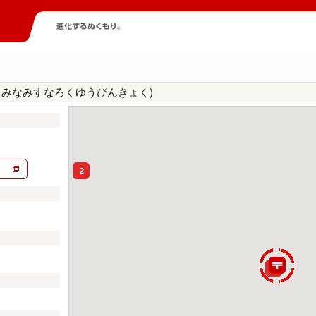
うみなみすなろくゆうびんきょく)
2