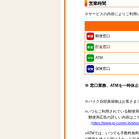
営業時間
※サービスの内容によりご利用
郵便窓口
貯金窓口
ATM
保険窓口
※ 窓口業務、ATMを一時休
※バイク自賠責保険はお客さま
○いつもご利用されている郵便
郵便局広告の詳しい内容はこち
（
https://www.jp-comm.jp/s
○ATMでは、いつでも手数料無