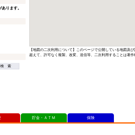
があります。
【地図の二次利用について】このページで公開している地図及び
超えて、許可なく複製、改変、送信等、二次利用することは著作
検 索
便
貯金・ＡＴＭ
保険