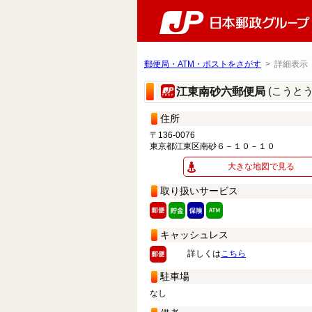
郵便局・ATM・ポストをさがす
> 詳細表示
(こうと
江東南砂六郵便局
住所
〒136-0076
東京都江東区南砂６－１０－１０
大きな地図で見る
取り扱いサービス
キャッシュレス
詳しくは
こちら
駐車場
なし