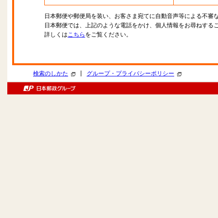
日本郵便や郵便局を装い、お客さま宛てに自動音声等による不審
日本郵便では、上記のような電話をかけ、個人情報をお尋ねする
詳しくは
こちら
をご覧ください。
|
検索のしかた
グループ・プライバシーポリシー