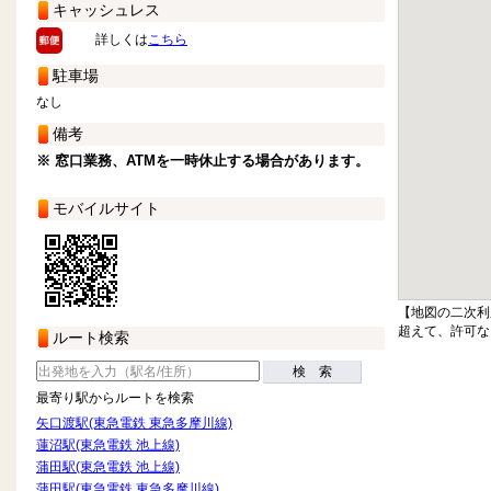
キャッシュレス
詳しくは
こちら
駐車場
なし
備考
※ 窓口業務、ATMを一時休止する場合があります。
モバイルサイト
【地図の二次利
超えて、許可な
ルート検索
検 索
最寄り駅からルートを検索
矢口渡駅(東急電鉄 東急多摩川線)
蓮沼駅(東急電鉄 池上線)
蒲田駅(東急電鉄 池上線)
蒲田駅(東急電鉄 東急多摩川線)