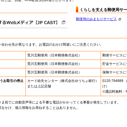
出しは、別途、ATM硬貨預払料金がかかります。
くらしを支える郵便局サ
郵便局のみまもりサービス
い合わせ先が異なります。お電話のおかけ間違いにご注意ください。
荒川五郵便局
（日本郵便株式会社）
郵便サービスに
荒川五郵便局
（日本郵便株式会社）
貯金サービスに
荒川五郵便局
（日本郵便株式会社）
保険サービスに
うお取引の停止
カード紛失センター
（株式会社ゆうちょ銀行）
0120-7948
または上記店舗
け）
※通話料無料・
さま宛てに自動音声等による不審な電話がかかってくる事案が発生しています。
話をかけ、個人情報をお尋ねすることはありません。
。