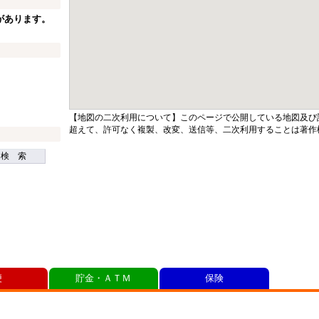
があります。
【地図の二次利用について】このページで公開している地図及び
超えて、許可なく複製、改変、送信等、二次利用することは著作
検 索
便
貯金・ＡＴＭ
保険