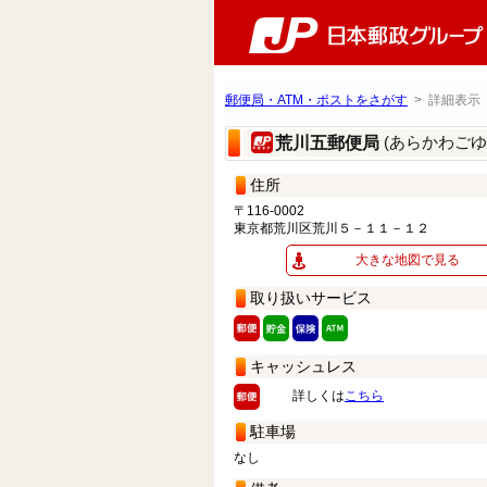
郵便局・ATM・ポストをさがす
> 詳細表示
(あらかわごゆ
荒川五郵便局
住所
〒116-0002
東京都荒川区荒川５－１１－１２
大きな地図で見る
取り扱いサービス
キャッシュレス
詳しくは
こちら
駐車場
なし