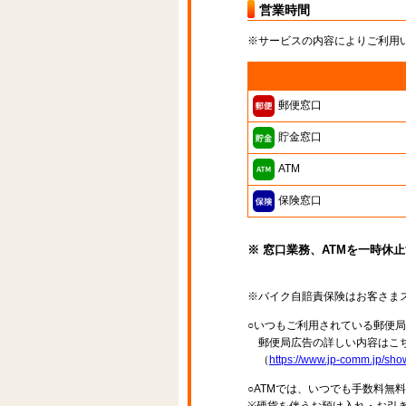
営業時間
※サービスの内容によりご利用
郵便窓口
貯金窓口
ATM
保険窓口
※ 窓口業務、ATMを一時休
※バイク自賠責保険はお客さま
○いつもご利用されている郵便
郵便局広告の詳しい内容はこち
（
https://www.jp-comm.jp/s
○ATMでは、いつでも手数料無