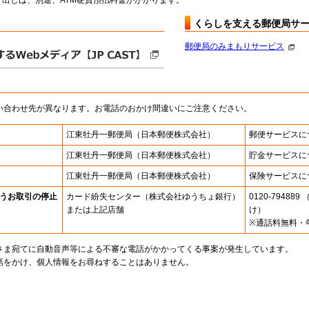
出しは、別途、ATM硬貨預払料金がかかります。
くらしを支える郵便局サ
郵便局のみまもりサービス
い合わせ先が異なります。お電話のおかけ間違いにご注意ください。
江東牡丹一郵便局
（日本郵便株式会社）
郵便サービスに
江東牡丹一郵便局
（日本郵便株式会社）
貯金サービスに
江東牡丹一郵便局
（日本郵便株式会社）
保険サービスに
うお取引の停止
カード紛失センター
（株式会社ゆうちょ銀行）
0120-7948
または上記店舗
け）
※通話料無料・
さま宛てに自動音声等による不審な電話がかかってくる事案が発生しています。
話をかけ、個人情報をお尋ねすることはありません。
。