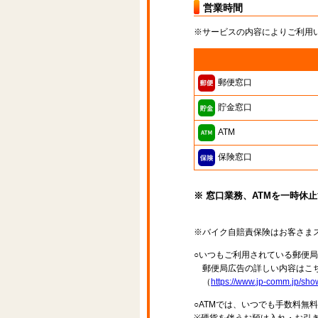
営業時間
※サービスの内容によりご利用
郵便窓口
貯金窓口
ATM
保険窓口
※ 窓口業務、ATMを一時休
※バイク自賠責保険はお客さま
○いつもご利用されている郵便
郵便局広告の詳しい内容はこち
（
https://www.jp-comm.jp/s
○ATMでは、いつでも手数料無