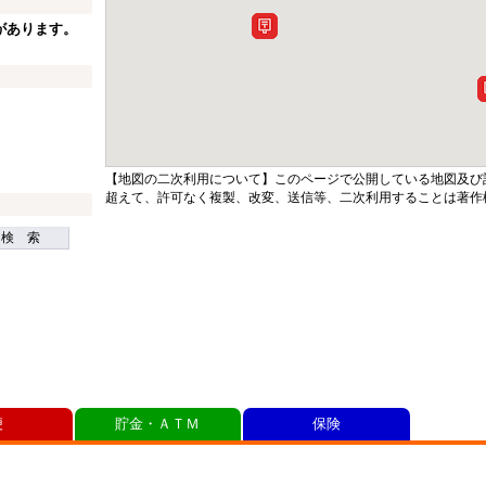
があります。
【地図の二次利用について】このページで公開している地図及び
超えて、許可なく複製、改変、送信等、二次利用することは著作
検 索
便
貯金・ＡＴＭ
保険