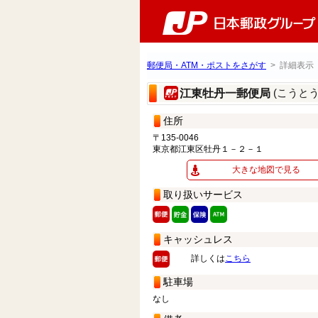
郵便局・ATM・ポストをさがす
> 詳細表示
(こうと
江東牡丹一郵便局
住所
〒135-0046
東京都江東区牡丹１－２－１
大きな地図で見る
取り扱いサービス
キャッシュレス
詳しくは
こちら
駐車場
なし