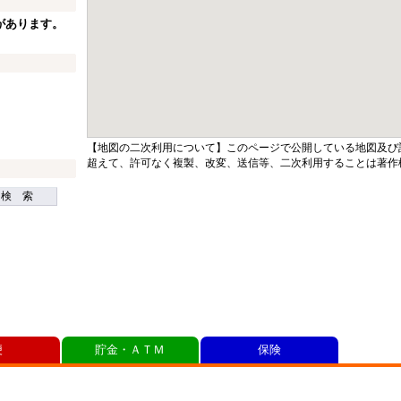
があります。
【地図の二次利用について】このページで公開している地図及び
超えて、許可なく複製、改変、送信等、二次利用することは著作
検 索
便
貯金・ＡＴＭ
保険