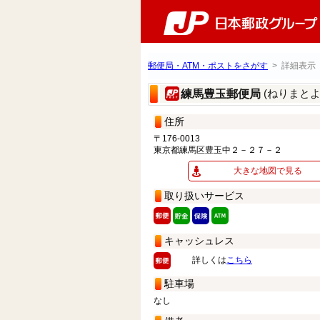
郵便局・ATM・ポストをさがす
> 詳細表示
(ねりまと
練馬豊玉郵便局
住所
〒176-0013
東京都練馬区豊玉中２－２７－２
大きな地図で見る
取り扱いサービス
キャッシュレス
詳しくは
こちら
駐車場
なし