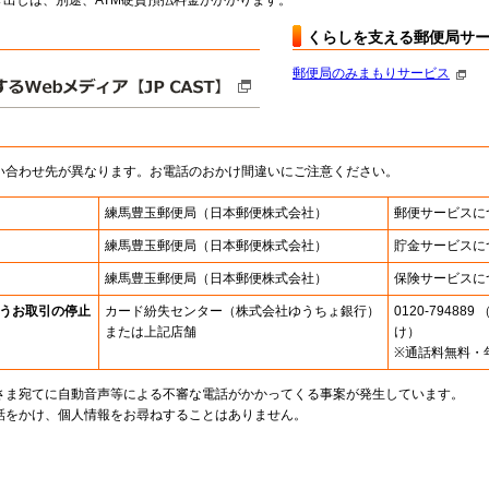
出しは、別途、ATM硬貨預払料金がかかります。
くらしを支える郵便局サ
郵便局のみまもりサービス
い合わせ先が異なります。お電話のおかけ間違いにご注意ください。
練馬豊玉郵便局
（日本郵便株式会社）
郵便サービスに
練馬豊玉郵便局
（日本郵便株式会社）
貯金サービスに
練馬豊玉郵便局
（日本郵便株式会社）
保険サービスに
うお取引の停止
カード紛失センター
（株式会社ゆうちょ銀行）
0120-7948
または上記店舗
け）
※通話料無料・
さま宛てに自動音声等による不審な電話がかかってくる事案が発生しています。
話をかけ、個人情報をお尋ねすることはありません。
。