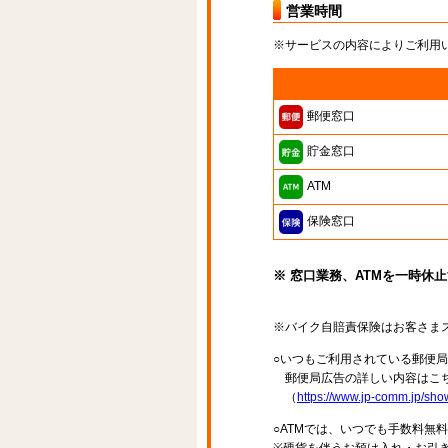
営業時間
※サービスの内容によりご利用
郵便窓口
貯金窓口
ATM
保険窓口
※ 窓口業務、ATMを一時休
※バイク自賠責保険はお客さま
○いつもご利用されている郵便
郵便局広告の詳しい内容はこち
（
https://www.jp-comm.jp/s
○ATMでは、いつでも手数料無