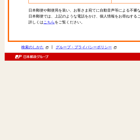
日本郵便や郵便局を装い、お客さま宛てに自動音声等による不審
日本郵便では、上記のような電話をかけ、個人情報をお尋ねする
詳しくは
こちら
をご覧ください。
|
検索のしかた
グループ・プライバシーポリシー