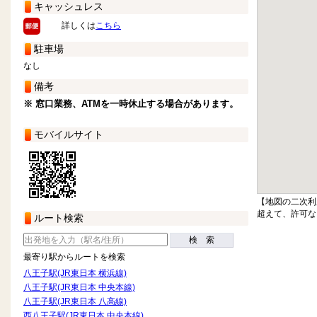
キャッシュレス
詳しくは
こちら
駐車場
なし
備考
※ 窓口業務、ATMを一時休止する場合があります。
モバイルサイト
【地図の二次利
超えて、許可な
ルート検索
検 索
最寄り駅からルートを検索
八王子駅(JR東日本 横浜線)
八王子駅(JR東日本 中央本線)
八王子駅(JR東日本 八高線)
西八王子駅(JR東日本 中央本線)