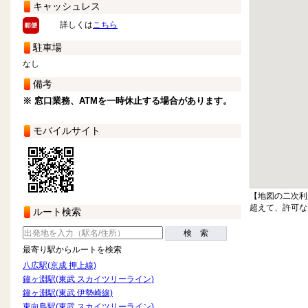
キャッシュレス
詳しくは
こちら
駐車場
なし
備考
※ 窓口業務、ATMを一時休止する場合があります。
モバイルサイト
【地図の二次利
超えて、許可な
ルート検索
検 索
最寄り駅からルートを検索
八広駅(京成 押上線)
鐘ヶ淵駅(東武 スカイツリーライン)
鐘ヶ淵駅(東武 伊勢崎線)
東向島駅(東武 スカイツリーライン)