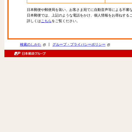
日本郵便や郵便局を装い、お客さま宛てに自動音声等による不審
日本郵便では、上記のような電話をかけ、個人情報をお尋ねする
詳しくは
こちら
をご覧ください。
|
検索のしかた
グループ・プライバシーポリシー