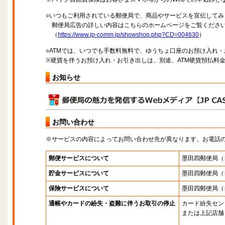
○いつもご利用されている郵便局で、商品やサービスを宣伝してみ
郵便局広告の詳しい内容はこちらのホームページをご覧くださ
（
https://www.jp-comm.jp/showshop.php?CD=004630
）
○ATMでは、いつでも手数料無料で、ゆうちょ口座のお預け入れ
※硬貨を伴うお預け入れ・お引き出しは、別途、ATM硬貨預払料
お知らせ
お問い合わせ
※サービスの内容によってお問い合わせ先が異なります。お電話
郵便サービスについて
墨田四郵便局
（
貯金サービスについて
墨田四郵便局
（
保険サービスについて
墨田四郵便局
（
通帳やカードの紛失・盗難に伴うお取引の停止
カード紛失セン
または上記店舗