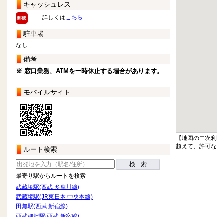
キャッシュレス
詳しくは
こちら
駐車場
なし
備考
※ 窓口業務、ATMを一時休止する場合があります。
モバイルサイト
【地図の二次利
超えて、許可な
ルート検索
検 索
最寄り駅からルートを検索
武蔵境駅(西武 多摩川線)
武蔵境駅(JR東日本 中央本線)
田無駅(西武 新宿線)
西武柳沢駅(西武 新宿線)