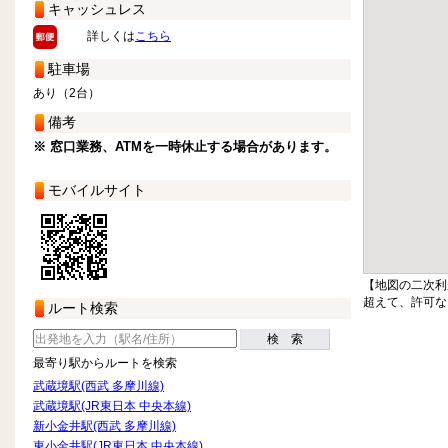
キャッシュレス
詳しくは
こちら
駐車場
あり（2台）
備考
※ 窓口業務、ATMを一時休止する場合があります。
モバイルサイト
【地図の二次利
超えて、許可な
ルート検索
検 索
最寄り駅からルートを検索
武蔵境駅(西武 多摩川線)
武蔵境駅(JR東日本 中央本線)
新小金井駅(西武 多摩川線)
東小金井駅(JR東日本 中央本線)