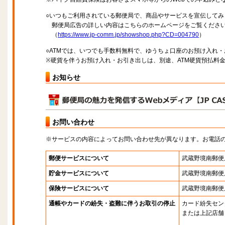
○いつもご利用されている郵便局で、商品やサービスを宣伝してみ
郵便局広告の詳しい内容はこちらのホームページをご覧くださ
（
https://www.jp-comm.jp/showshop.php?CD=004790
）
○ATMでは、いつでも手数料無料で、ゆうちょ口座のお預け入れ
※硬貨を伴うお預け入れ・お引き出しは、別途、ATM硬貨預払料
お知らせ
お問い合わせ
※サービスの内容によってお問い合わせ先が異なります。お電話
郵便サービスについて
武蔵野境南郵便
貯金サービスについて
武蔵野境南郵便
保険サービスについて
武蔵野境南郵便
通帳やカードの紛失・盗難に伴うお取引の停止
カード紛失セン
または上記店舗