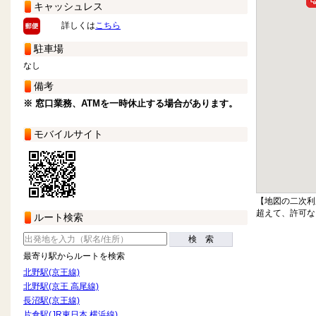
キャッシュレス
詳しくは
こちら
駐車場
なし
備考
※ 窓口業務、ATMを一時休止する場合があります。
モバイルサイト
【地図の二次利
超えて、許可な
ルート検索
検 索
最寄り駅からルートを検索
北野駅(京王線)
北野駅(京王 高尾線)
長沼駅(京王線)
片倉駅(JR東日本 横浜線)