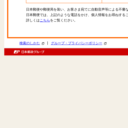
日本郵便や郵便局を装い、お客さま宛てに自動音声等による不審
日本郵便では、上記のような電話をかけ、個人情報をお尋ねする
詳しくは
こちら
をご覧ください。
|
検索のしかた
グループ・プライバシーポリシー