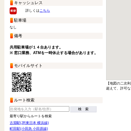
キャッシュレス
詳しくは
こちら
駐車場
なし
備考
共用駐車場が１４台あります。
※ 窓口業務、ATMを一時休止する場合があります。
モバイルサイト
【地図の二次利
超えて、許可な
ルート検索
検 索
最寄り駅からルートを検索
古淵駅(JR東日本 横浜線)
町田駅(小田急 小田原線)