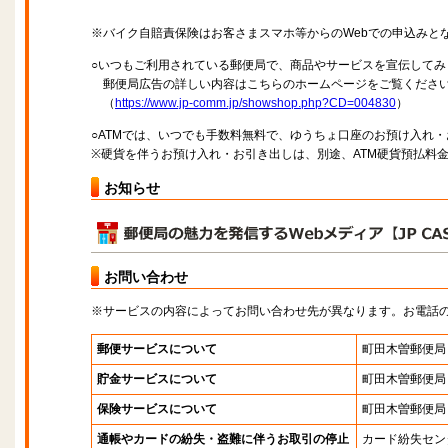
※バイク自賠責保険はお客さまスマホ等からのWebでの申込みと
○いつもご利用されている郵便局で、商品やサービスを宣伝してみ
郵便局広告の詳しい内容はこちらのホームページをご覧くださ
（
https://www.jp-comm.jp/showshop.php?CD=004830
）
○ATMでは、いつでも手数料無料で、ゆうちょ口座のお預け入れ
※硬貨を伴うお預け入れ・お引き出しは、別途、ATM硬貨預払料
お知らせ
お問い合わせ
※サービスの内容によってお問い合わせ先が異なります。お電話
郵便サービスについて
町田木曽郵便局
貯金サービスについて
町田木曽郵便局
保険サービスについて
町田木曽郵便局
通帳やカードの紛失・盗難に伴うお取引の停止
カード紛失セン