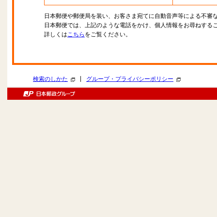
日本郵便や郵便局を装い、お客さま宛てに自動音声等による不審
日本郵便では、上記のような電話をかけ、個人情報をお尋ねする
詳しくは
こちら
をご覧ください。
|
検索のしかた
グループ・プライバシーポリシー