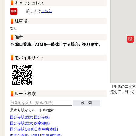
キャッシュレス
詳しくは
こちら
駐車場
なし
備考
※ 窓口業務、ATMを一時休止する場合があります。
モバイルサイト
【地図の二次利
超えて、許可な
ルート検索
検 索
最寄り駅からルートを検索
国分寺駅(西武 国分寺線)
国分寺駅(西武 多摩湖線)
国分寺駅(JR東日本 中央本線)
西国分寺駅(JR東日本 武蔵野線)