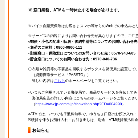
※ 窓口業務、ATMを一時休止する場合があります。
※バイク自賠責保険はお客さまスマホ等からのWebでの申込みと
※サービスの内容によりお問い合わせ先が異なりますので、ご注
○郵便・小包の配達・転居・後納申請等についてのお問い合わせ先：057
○集荷のご依頼：0800-0800-111
○郵便窓口・保険窓口についてのお問い合わせ先：0570-943-605
○貯金窓口についてのお問い合わせ先：0570-040-736
〇衣類や雑貨等の不要品を回収するボックスを郵便局に設置して
（資源循環サービス「PASSTO」）
詳しい内容は
こちら
のホームページをご覧ください。
○いつもご利用されている郵便局で、商品やサービスを宣伝してみ
郵便局広告の詳しい内容はこちらのホームページをご覧くださ
（
https://www.jp-comm.jp/showshop.php?CD=004990
）
○ATMでは、いつでも手数料無料で、ゆうちょ口座のお預け入れ
※硬貨を伴うお預け入れ・お引き出しは、別途、ATM硬貨預払料
お知らせ