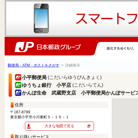
郵便局・ATM・ポストをさがす
> 詳細表示
(こだいらゆうびんきょく)
小平郵便局
(こだいらてん)
ゆうちょ銀行 小平店
かんぽ生命 武蔵野支店 小平郵便局かんぽサービ
住所
〒187-8799
東京都小平市小川東町５－１６－１
大きな地図で見る
取り扱いサービス