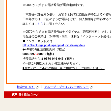
※0800から始まる電話番号は通話料無料です。
日本郵便や郵便局を装い、お客さま宛てに自動音声等による不審
日本郵便では、上記のような電話をかけ、個人情報をお尋ねする
詳しくは
こちら
をご覧ください。
※0570から始まる電話番号はナビダイヤル（通話料有料）です
再配達のご依頼は、24時間・簡単・便利な「インターネット受付
◆インターネット受付
https://trackings.post.japanpost.jp/delivery/deli/
◆24時間再配達自動受付（電話）
0800-99
7
-
7
000（無料）
携帯電話からは
0570-046-645（有料）
※一部ご利用になれない電話機があります。
■お手元に「ご不在連絡票」をご用意の上、ご利用ください。
|
検索のしかた
グループ・プライバシーポリシー