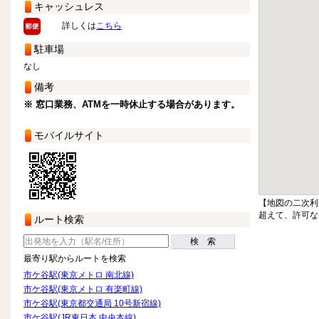
キャッシュレス
詳しくは
こちら
駐車場
なし
備考
※ 窓口業務、ATMを一時休止する場合があります。
モバイルサイト
【地図の二次利
超えて、許可な
ルート検索
検 索
最寄り駅からルートを検索
市ケ谷駅(東京メトロ 南北線)
市ケ谷駅(東京メトロ 有楽町線)
市ケ谷駅(東京都交通局 10号新宿線)
市ケ谷駅(JR東日本 中央本線)