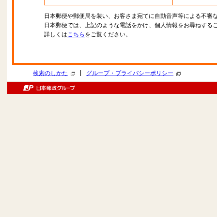
日本郵便や郵便局を装い、お客さま宛てに自動音声等による不審
日本郵便では、上記のような電話をかけ、個人情報をお尋ねする
詳しくは
こちら
をご覧ください。
|
検索のしかた
グループ・プライバシーポリシー