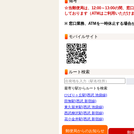
備考
☆当郵便局は、12:00～13:00の間、
しております（ATMはご利用いただけ
※ 窓口業務、ATMを一時休止する場合
モバイルサイト
ルート検索
最寄り駅からルートを検索
ひばりヶ丘駅(西武 池袋線)
田無駅(西武 新宿線)
東久留米駅(西武 池袋線)
西武柳沢駅(西武 新宿線)
花小金井駅(西武 新宿線)
郵便局からのお知らせ
郵