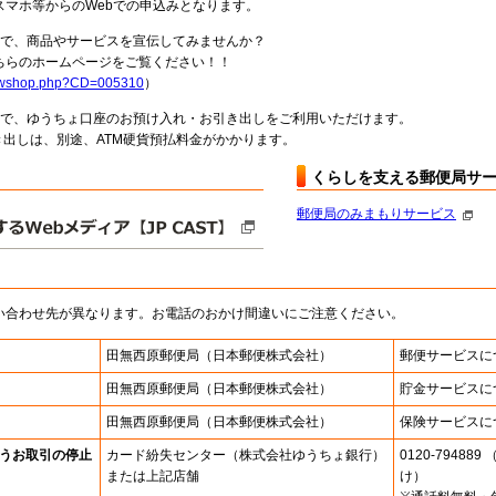
スマホ等からのWebでの申込みとなります。
局で、商品やサービスを宣伝してみませんか？
らのホームページをご覧ください！！
howshop.php?CD=005310
）
料で、ゆうちょ口座のお預け入れ・お引き出しをご利用いただけます。
出しは、別途、ATM硬貨預払料金がかかります。
くらしを支える郵便局サ
郵便局のみまもりサービス
い合わせ先が異なります。お電話のおかけ間違いにご注意ください。
田無西原郵便局
（日本郵便株式会社）
郵便サービスに
田無西原郵便局
（日本郵便株式会社）
貯金サービスに
田無西原郵便局
（日本郵便株式会社）
保険サービスに
うお取引の停止
カード紛失センター
（株式会社ゆうちょ銀行）
0120-7948
または上記店舗
け）