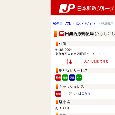
郵便局・ATM・ポストをさがす
> 詳細表示
(たなしに
田無西原郵便局
住所
〒188-0004
東京都西東京市西原町５－４－１７
大きな地図で見る
取り扱いサービス
キャッシュレス
詳しくは
こちら
駐車場
あり（1台）