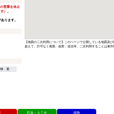
窓口の営業を休止
ます）。
があります。
【地図の二次利用について】このページで公開している地図及び
超えて、許可なく複製、改変、送信等、二次利用することは著作
検 索
便
貯金・ＡＴＭ
保険