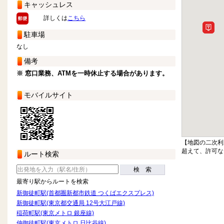
キャッシュレス
詳しくは
こちら
駐車場
なし
備考
※ 窓口業務、ATMを一時休止する場合があります。
モバイルサイト
【地図の二次利
超えて、許可な
ルート検索
検 索
最寄り駅からルートを検索
新御徒町駅(首都圏新都市鉄道 つくばエクスプレス)
新御徒町駅(東京都交通局 12号大江戸線)
稲荷町駅(東京メトロ 銀座線)
仲御徒町駅(東京メトロ 日比谷線)