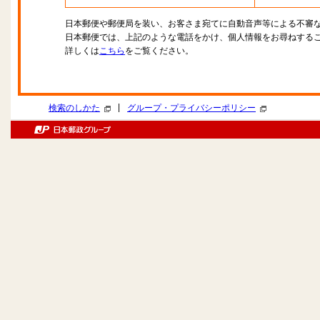
日本郵便や郵便局を装い、お客さま宛てに自動音声等による不審
日本郵便では、上記のような電話をかけ、個人情報をお尋ねする
詳しくは
こちら
をご覧ください。
|
検索のしかた
グループ・プライバシーポリシー