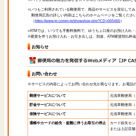
○いつもご利用されている郵便局で、商品やサービスを宣伝してみ
郵便局広告の詳しい内容はこちらのホームページをご覧くださ
（
https://www.jp-comm.jp/showshop.php?CD=005460
）
○ATMでは、いつでも手数料無料で、ゆうちょ口座のお預け入れ
※硬貨を伴うお預け入れ・お引き出しは、別途、ATM硬貨預払料
お知らせ
お問い合わせ
※サービスの内容によってお問い合わせ先が異なります。お電話
郵便サービスについて
元浅草郵便局
（
貯金サービスについて
元浅草郵便局
（
保険サービスについて
元浅草郵便局
（
通帳やカードの紛失・盗難に伴うお取引の停止
カード紛失セン
または上記店舗