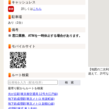
キャッシュレス
詳しくは
こちら
駐車場
あり（2台）
備考
※ 窓口業務、ATMを一時休止する場合があります。
モバイルサイト
【地図の二次利
超えて、許可な
ルート検索
検 索
最寄り駅からルートを検索
光が丘駅(東京都交通局 12号大江戸線)
地下鉄成増駅(東京メトロ 有楽町線)
地下鉄成増駅(東京メトロ 副都心線)
成増駅(東武 東上本線)