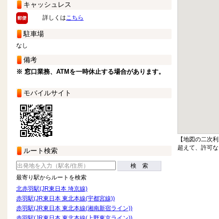
キャッシュレス
詳しくは
こちら
駐車場
なし
備考
※ 窓口業務、ATMを一時休止する場合があります。
モバイルサイト
【地図の二次利
超えて、許可な
ルート検索
検 索
最寄り駅からルートを検索
北赤羽駅(JR東日本 埼京線)
赤羽駅(JR東日本 東北本線(宇都宮線))
赤羽駅(JR東日本 東北本線(湘南新宿ライン))
赤羽駅(JR東日本 東北本線(上野東京ライン))