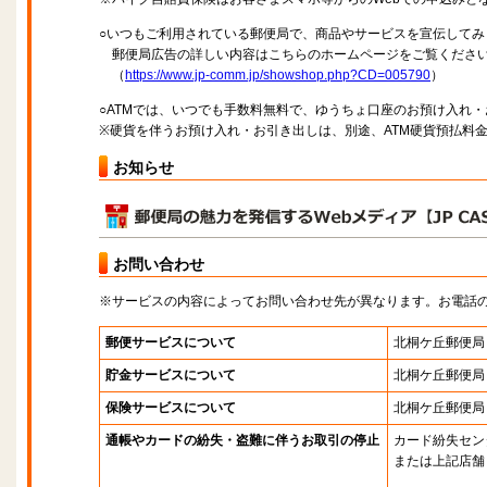
○いつもご利用されている郵便局で、商品やサービスを宣伝してみ
郵便局広告の詳しい内容はこちらのホームページをご覧くださ
（
https://www.jp-comm.jp/showshop.php?CD=005790
）
○ATMでは、いつでも手数料無料で、ゆうちょ口座のお預け入れ
※硬貨を伴うお預け入れ・お引き出しは、別途、ATM硬貨預払料
お知らせ
お問い合わせ
※サービスの内容によってお問い合わせ先が異なります。お電話
郵便サービスについて
北桐ケ丘郵便局
貯金サービスについて
北桐ケ丘郵便局
保険サービスについて
北桐ケ丘郵便局
通帳やカードの紛失・盗難に伴うお取引の停止
カード紛失セン
または上記店舗