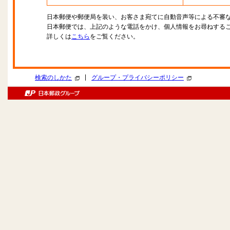
日本郵便や郵便局を装い、お客さま宛てに自動音声等による不審
日本郵便では、上記のような電話をかけ、個人情報をお尋ねする
詳しくは
こちら
をご覧ください。
|
検索のしかた
グループ・プライバシーポリシー