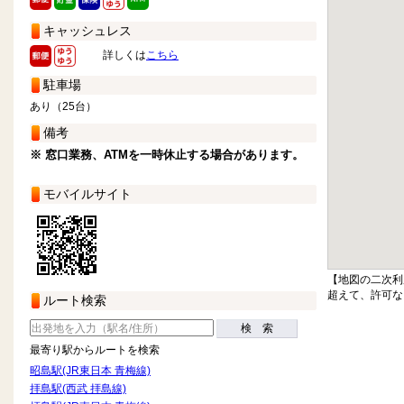
キャッシュレス
詳しくは
こちら
駐車場
あり（25台）
備考
※ 窓口業務、ATMを一時休止する場合があります。
モバイルサイト
【地図の二次利
超えて、許可な
ルート検索
検 索
最寄り駅からルートを検索
昭島駅(JR東日本 青梅線)
拝島駅(西武 拝島線)