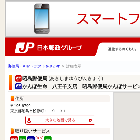
郵便局・ATM・ポストをさがす
> 詳細表示
(あきしまゆうびんきょく)
昭島郵便局
かんぽ生命 八王子支店 昭島郵便局かんぽサービ
住所
〒196-8799
東京都昭島市松原町１－９－３１
大きな地図で見る
取り扱いサービス