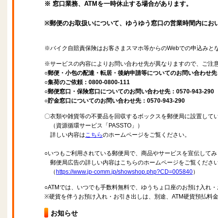
※ 窓口業務、ATMを一時休止する場合があります。
※郵便のお取扱いについて、ゆうゆう窓口の営業時間内にお
※バイク自賠責保険はお客さまスマホ等からのWebでの申込みと
※サービスの内容によりお問い合わせ先が異なりますので、ご注
○郵便・小包の配達・転居・後納申請等についてのお問い合わせ先：057
○集荷のご依頼：0800-0800-111
○郵便窓口・保険窓口についてのお問い合わせ先：0570-943-290
○貯金窓口についてのお問い合わせ先：0570-943-290
〇衣類や雑貨等の不要品を回収するボックスを郵便局に設置して
（資源循環サービス「PASSTO」）
詳しい内容は
こちら
のホームページをご覧ください。
○いつもご利用されている郵便局で、商品やサービスを宣伝してみ
郵便局広告の詳しい内容はこちらのホームページをご覧くださ
（
https://www.jp-comm.jp/showshop.php?CD=005840
）
○ATMでは、いつでも手数料無料で、ゆうちょ口座のお預け入れ
※硬貨を伴うお預け入れ・お引き出しは、別途、ATM硬貨預払料
お知らせ