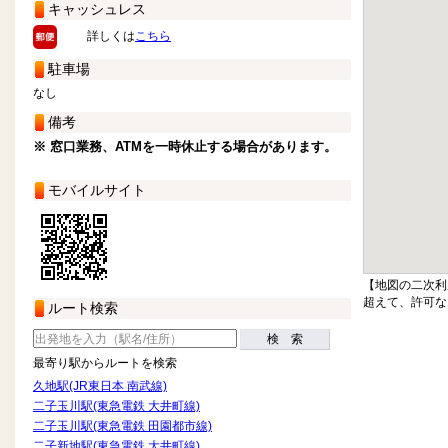
キャッシュレス
詳しくは
こちら
駐車場
なし
備考
※ 窓口業務、ATMを一時休止する場合があります。
モバイルサイト
【地図の二次利
超えて、許可な
ルート検索
検 索
最寄り駅からルートを検索
久地駅(JR東日本 南武線)
二子玉川駅(東急電鉄 大井町線)
二子玉川駅(東急電鉄 田園都市線)
二子新地駅(東急電鉄 大井町線)