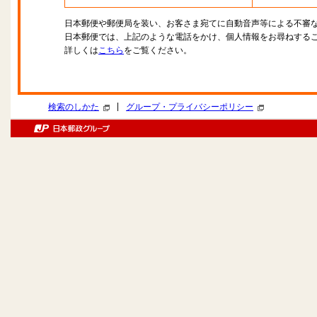
日本郵便や郵便局を装い、お客さま宛てに自動音声等による不審
日本郵便では、上記のような電話をかけ、個人情報をお尋ねする
詳しくは
こちら
をご覧ください。
|
検索のしかた
グループ・プライバシーポリシー