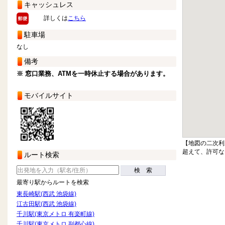
キャッシュレス
詳しくは
こちら
駐車場
なし
備考
※ 窓口業務、ATMを一時休止する場合があります。
モバイルサイト
【地図の二次利
超えて、許可な
ルート検索
検 索
最寄り駅からルートを検索
東長崎駅(西武 池袋線)
江古田駅(西武 池袋線)
千川駅(東京メトロ 有楽町線)
千川駅(東京メトロ 副都心線)