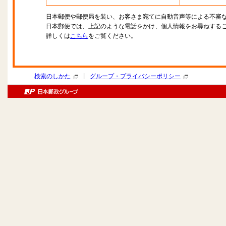
日本郵便や郵便局を装い、お客さま宛てに自動音声等による不審
日本郵便では、上記のような電話をかけ、個人情報をお尋ねする
詳しくは
こちら
をご覧ください。
|
検索のしかた
グループ・プライバシーポリシー