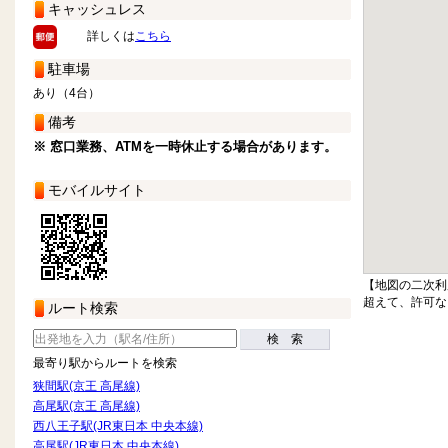
キャッシュレス
詳しくは
こちら
駐車場
あり（4台）
備考
※ 窓口業務、ATMを一時休止する場合があります。
モバイルサイト
【地図の二次利
超えて、許可な
ルート検索
検 索
最寄り駅からルートを検索
狭間駅(京王 高尾線)
高尾駅(京王 高尾線)
西八王子駅(JR東日本 中央本線)
高尾駅(JR東日本 中央本線)