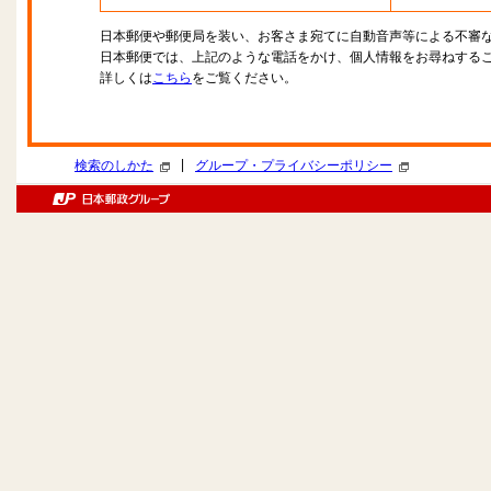
日本郵便や郵便局を装い、お客さま宛てに自動音声等による不審
日本郵便では、上記のような電話をかけ、個人情報をお尋ねする
詳しくは
こちら
をご覧ください。
|
検索のしかた
グループ・プライバシーポリシー