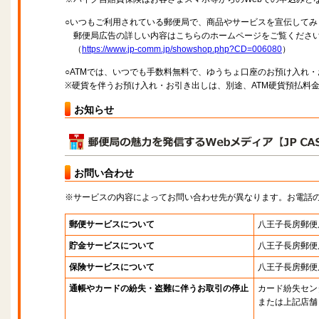
○いつもご利用されている郵便局で、商品やサービスを宣伝してみ
郵便局広告の詳しい内容はこちらのホームページをご覧くださ
（
https://www.jp-comm.jp/showshop.php?CD=006080
）
○ATMでは、いつでも手数料無料で、ゆうちょ口座のお預け入れ
※硬貨を伴うお預け入れ・お引き出しは、別途、ATM硬貨預払料
お知らせ
お問い合わせ
※サービスの内容によってお問い合わせ先が異なります。お電話
郵便サービスについて
八王子長房郵便
貯金サービスについて
八王子長房郵便
保険サービスについて
八王子長房郵便
通帳やカードの紛失・盗難に伴うお取引の停止
カード紛失セン
または上記店舗