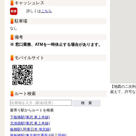
キャッシュレス
詳しくは
こちら
駐車場
なし
備考
※ 窓口業務、ATMを一時休止する場合があります。
モバイルサイト
【地図の二次利
超えて、許可な
ルート検索
検 索
最寄り駅からルートを検索
下板橋駅(東武 東上本線)
北池袋駅(東武 東上本線)
板橋駅(JR東日本 埼京線)
新板橋駅(東京都交通局 6号三田線)