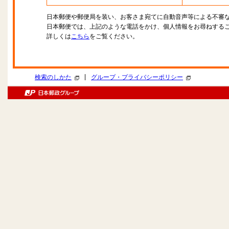
日本郵便や郵便局を装い、お客さま宛てに自動音声等による不審
日本郵便では、上記のような電話をかけ、個人情報をお尋ねする
詳しくは
こちら
をご覧ください。
|
検索のしかた
グループ・プライバシーポリシー