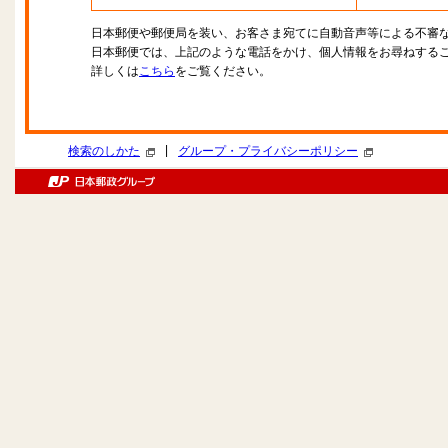
日本郵便や郵便局を装い、お客さま宛てに自動音声等による不審
日本郵便では、上記のような電話をかけ、個人情報をお尋ねする
詳しくは
こちら
をご覧ください。
|
検索のしかた
グループ・プライバシーポリシー