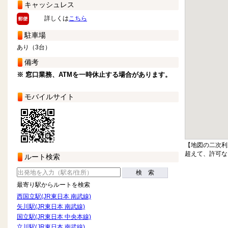
キャッシュレス
詳しくは
こちら
駐車場
あり（3台）
備考
※ 窓口業務、ATMを一時休止する場合があります。
モバイルサイト
【地図の二次利
超えて、許可な
ルート検索
検 索
最寄り駅からルートを検索
西国立駅(JR東日本 南武線)
矢川駅(JR東日本 南武線)
国立駅(JR東日本 中央本線)
立川駅(JR東日本 南武線)