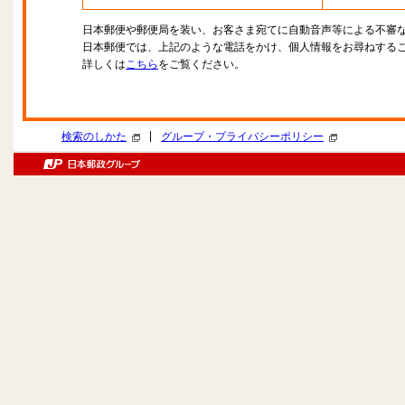
日本郵便や郵便局を装い、お客さま宛てに自動音声等による不審
日本郵便では、上記のような電話をかけ、個人情報をお尋ねする
詳しくは
こちら
をご覧ください。
|
検索のしかた
グループ・プライバシーポリシー