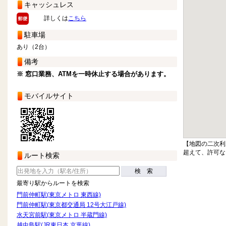
キャッシュレス
詳しくは
こちら
駐車場
あり（2台）
備考
※ 窓口業務、ATMを一時休止する場合があります。
モバイルサイト
【地図の二次利
超えて、許可な
ルート検索
検 索
最寄り駅からルートを検索
門前仲町駅(東京メトロ 東西線)
門前仲町駅(東京都交通局 12号大江戸線)
水天宮前駅(東京メトロ 半蔵門線)
越中島駅(JR東日本 京葉線)