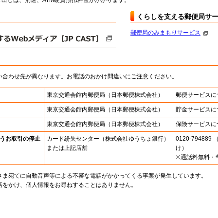
出しは、別途、ATM硬貨預払料金がかかります。
くらしを支える郵便局サ
郵便局のみまもりサービス
い合わせ先が異なります。お電話のおかけ間違いにご注意ください。
東京交通会館内郵便局
（日本郵便株式会社）
郵便サービスに
東京交通会館内郵便局
（日本郵便株式会社）
貯金サービスに
東京交通会館内郵便局
（日本郵便株式会社）
保険サービスに
うお取引の停止
カード紛失センター
（株式会社ゆうちょ銀行）
0120-7948
または上記店舗
け）
※通話料無料・
さま宛てに自動音声等による不審な電話がかかってくる事案が発生しています。
話をかけ、個人情報をお尋ねすることはありません。
。