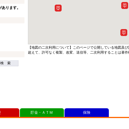
があります。
【地図の二次利用について】このページで公開している地図及び
超えて、許可なく複製、改変、送信等、二次利用することは著作
検 索
便
貯金・ＡＴＭ
保険