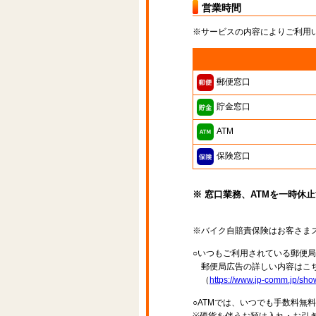
営業時間
※サービスの内容によりご利用
郵便窓口
貯金窓口
ATM
保険窓口
※ 窓口業務、ATMを一時休
※バイク自賠責保険はお客さま
○いつもご利用されている郵便
郵便局広告の詳しい内容はこち
（
https://www.jp-comm.jp/s
○ATMでは、いつでも手数料無