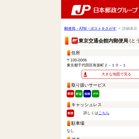
郵便局・ATM・ポストをさがす
> 詳細表示
(と
東京交通会館内郵便局
住所
〒100-0006
東京都千代田区有楽町２－１０－１
大きな地図で見る
取り扱いサービス
キャッシュレス
詳しくは
こちら
駐車場
なし